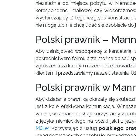
niezależnie od miejsca pobytu w Niemcze
korespondencji mailowej czy wideorozmow
wystarczający. Z tego względu konsultacje 
nie mogą lub nie chcą udać się osobiście do j
Polski prawnik – Mann
Aby zainicjować współpracę z kancelarią,
pośrednictwem formularza można opisać spr
zgłoszenia za każdym razem przeprowadzamy
klientem i przedstawiamy nasze ustalenia. Uż
Polski prawnik w Man
Aby działania prawnika okazały się skutecz
jest z kolei efektywna komunikacja. W nasz
ważne, w ramach obsługi korzystamy z prof
z języka niemieckiego na polski, jak i z ję
Müller
. Korzystając z usług
polskiego pra
uwag dotyczących sposobu jej prowadzenia