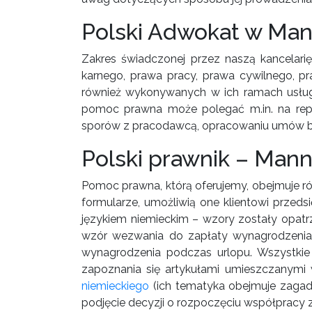
Polski Adwokat w Man
Zakres świadczonej przez naszą kancelari
karnego, prawa pracy, prawa cywilnego, pr
również wykonywanych w ich ramach usług.
pomoc prawna może polegać m.in. na repre
sporów z pracodawcą, opracowaniu umów b
Polski prawnik – Man
Pomoc prawna, którą oferujemy, obejmuje r
formularze, umożliwią one klientowi przeds
językiem niemieckim – wzory zostały opatr
wzór wezwania do zapłaty wynagrodzenia
wynagrodzenia podczas urlopu. Wszystkie
zapoznania się artykułami umieszczanymi w
niemieckiego
(ich tematyka obejmuje zagadn
podjęcie decyzji o rozpoczęciu współpracy z