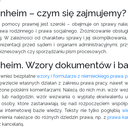
nheim – czym się zajmujemy?
ę pomocy prawnej jest szeroki – obejmuje on sprawy należ
awa rodzinnego i prawa socjalnego. Zróżnicowanie obsługi
 W zależności od charakteru sprawy i jej skomplikowania,
zentacji przed sądem i organami administracyjnymi, prz
iznesowych czy sporządzaniu pism procesowych.
nheim. Wzory dokumentów i ba
ównież bezpłatne
wzory i formularze z niemieckiego prawa p
ięwzięcie własnych działań z zakresu prawa pracy, nawet w
zone polskimi komentarzami. Należą do nich m.in. wzór w
 lub nadgodzin, wzór wezwania o wypłatę ekwiwalentu 
 osoby, które zastanawiają się nad rozpoczęciem współ
 internetowej bazie wiedzy. Teksty nie tylko pogłębią
wi
ienia należące do różnych dziedzin prawa, np. z
prawa ka
 kancelarią.