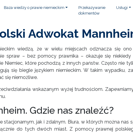
Baza wiedzy o prawie niemieckim
Przekazywanie
Usługi
dokmentów
olski Adwokat Mannhe
eckim wiedzą, że w wielu miejscach odznacza się on
ie spraw – bez pomocy prawnika – okazuje się niekiedy 
e Niemiec, które pochodzą z innych państw. Często nie tyl
ugują się biegle językiem niemieckim. W takim wypadku, z
 się niemożliwe.
u przeciwdziałania wskazanym wyżej trudnościom. Zapewni
mu.
nheim. Gdzie nas znaleźć?
stacjonarnym, jak i zdalnym. Biura, w których można nas s
yłącznie do tych dwóch miast. Z pomocy prawnej polski