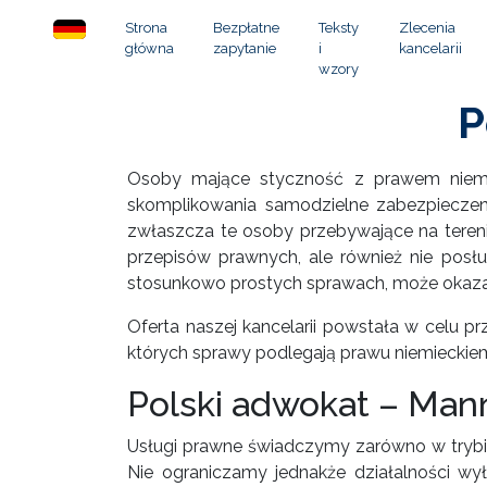
Strona
Bezpłatne
Teksty
Zlecenia
główna
zapytanie
i
kancelarii
wzory
P
Osoby mające styczność z prawem niemi
skomplikowania samodzielne zabezpieczen
zwłaszcza te osoby przebywające na tereni
przepisów prawnych, ale również nie posł
stosunkowo prostych sprawach, może okazać
Oferta naszej kancelarii powstała w cel
których sprawy podlegają prawu niemieckie
Polski adwokat – Man
Usługi prawne świadczymy zarówno w trybie 
Nie ograniczamy jednakże działalności w