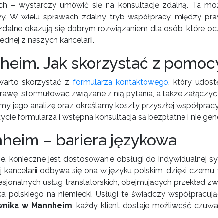
ch – wystarczy umówić się na konsultację zdalną. Ta moż
y. W wielu sprawach zdalny tryb współpracy między praw
zdalne okazują się dobrym rozwiązaniem dla osób, które ocze
ednej z naszych kancelarii.
heim. Jak skorzystać z pomocy
 warto skorzystać z
formularza kontaktowego
, który udost
awę, sformułować związane z nią pytania, a także załączy
 jego analizę oraz określamy koszty przyszłej współpracy.
ycie formularza i wstępna konsultacja są bezpłatne i nie ge
nheim – bariera językowa
ne, konieczne jest dostosowanie obsługi do indywidualnej sy
ej kancelarii odbywa się ona w języku polskim, dzięki czemu
esjonalnych usług translatorskich, obejmujących przekład
zyka polskiego na niemiecki. Usługi te świadczy współpracuj
wnika w Mannheim
, każdy klient dostaje możliwość czuw
.