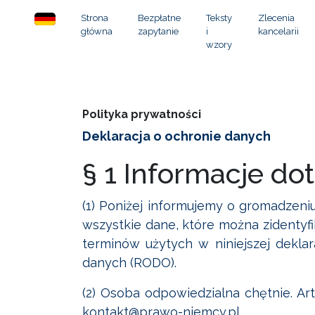
Strona
Bezpłatne
Teksty
Zlecenia
główna
zapytanie
i
kancelarii
wzory
Polityka prywatności
Deklaracja o ochronie danych
§ 1 Informacje d
(1) Poniżej informujemy o gromadzen
wszystkie dane, które można zidentyfi
terminów użytych w niniejszej dekla
danych (RODO).
(2) Osoba odpowiedzialna chętnie. A
kontakt@prawo-niemcy.pl.