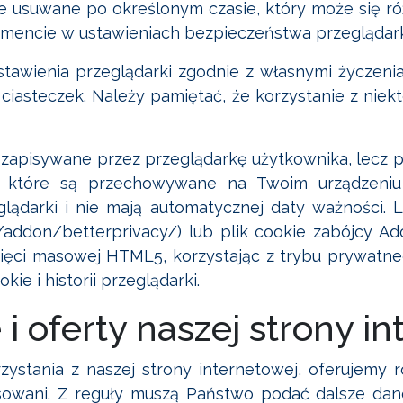
ie usuwane po określonym czasie, który może się różn
encie w ustawieniach bezpieczeństwa przeglądark
awienia przeglądarki zgodnie z własnymi życzenia
 ciasteczek. Należy pamiętać, że korzystanie z niek
są zapisywane przez przeglądarkę użytkownika, lecz
 które są przechowywane na Twoim urządzeniu 
ądarki i nie mają automatycznej daty ważności. Le
ox/addon/betterprivacy/) lub plik cookie zabójcy
ięci masowej HTML5, korzystając z trybu prywatn
ie i historii przeglądarki.
 i oferty naszej strony i
zystania z naszej strony internetowej, oferujemy
resowani. Z reguły muszą Państwo podać dalsze d