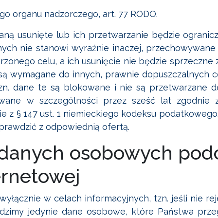
go organu nadzorczego, art. 77 RODO.
aną usunięte lub ich przetwarzanie będzie ograniczo
nych nie stanowi wyraźnie inaczej, przechowywane
erzonego celu, a ich usunięcie nie będzie sprzeczn
są wymagane do innych, prawnie dopuszczalnych c
 tzn. dane te są blokowane i nie są przetwarzane
ne w szczególności przez sześć lat zgodnie z
ie z § 147 ust. 1 niemieckiego kodeksu podatkowego.
rawdzić z odpowiednią ofertą.
 danych osobowych podc
ernetowej
 wyłącznie w celach informacyjnych, tzn. jeśli nie r
adzimy jedynie dane osobowe, które Państwa prze