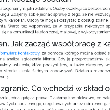
stacjonarnym, jak i zdalnym. Osoby oczekujące bezpośredn
rgu. Zdajemy sobie jednak sprawę z tego, że nie wszysc
yty w kancelarii. Osoby te mogą skorzystać z obsługi zdalnej
ienta. Warto też wspomnieć, że w przypadku niektórych s
 się na komunikacji telefonicznej, mailowej, z wykorzystan
en. Jak zacząć współpracę z k
formularz kontaktowy
, za pomocą którego można opisać s
a analiza zgłoszenia klienta. Gdy ją przeprowadzimy, sk
tawimy ustalenia, które poczyniliśmy, a także określimy 
e po stronie klienta żadnych zobowiązań. Działania roz
wnej.
zgranie. Co wchodzi w skład o
ącznie jedną gałęzią prawa. Działamy kompleksowo, co na
 życia codziennego, uregulowanych przez odmienne gałęz
iedzin prawa towarzyszy zróżnicowanie zakresu usług. Te d