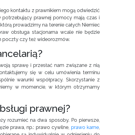
iego kontaktu z prawnikiem mogą odwiedzić
y potrzebujący prawnej pomocy mają czas i
, którą prowadzimy na terenie całych Niemiec
praw obsługa stacjonarna wcale nie będzie
iem poczty czy też wideorozmów.
ancelarią?
woją sprawę i przesłać nam związane z nią
ontaktujemy się w celu umówienia terminu
wspólnie warunki współpracy. Skorzystanie z
poczniemy w momencie, w którym otrzymamy
bsługi prawnej?
leży rozumieć na dwa sposoby. Po pierwsze,
ie prawa, np.: prawo cywilne,
prawo karne
,
obierane są indywidualnie w odniesieniu do