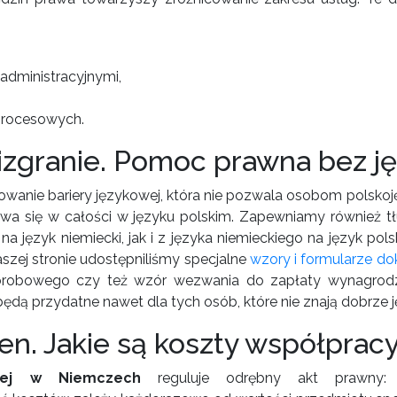
administracyjnymi,
 procesowych.
izgranie. Pomoc prawna bez ję
owanie bariery językowej, która nie pozwala osobom polsk
wa się w całości w języku polskim. Zapewniamy również tł
 język niemiecki, jak i z języka niemieckiego na język pols
naszej stronie udostępniliśmy specjalne
wzory i formularze d
orobowego czy też wzór wezwania do zapłaty wynagrodze
ędą przydatne nawet dla tych osób, które nie znają dobrze j
en. Jakie są koszty współpracy
nej w Niemczech
reguluje odrębny akt prawny: