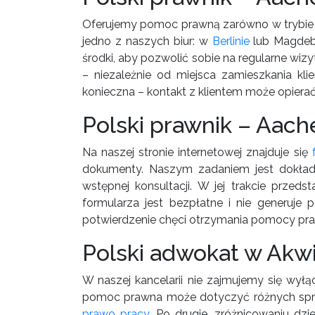
Oferujemy pomoc prawną zarówno w trybie 
jedno z naszych biur: w
Berlinie
lub Magdebu
środki, aby pozwolić sobie na regularne wiz
– niezależnie od miejsca zamieszkania kl
konieczna – kontakt z klientem może opierać
Polski prawnik – Aach
Na naszej stronie internetowej znajduje się
dokumenty. Naszym zadaniem jest dokładn
wstępnej konsultacji. W jej trakcie przeds
formularza jest bezpłatne i nie generuj
potwierdzenie chęci otrzymania pomocy pra
Polski adwokat w Akwi
W naszej kancelarii nie zajmujemy się wył
pomoc prawna może dotyczyć różnych spraw
prawo pracy
. Po drugie, zróżnicowaniu dz