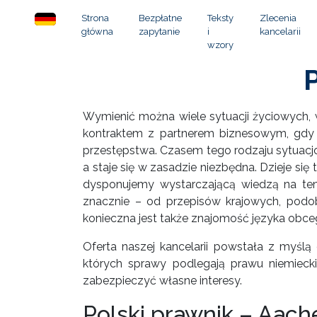
Strona
Bezpłatne
Teksty
Zlecenia
główna
zapytanie
i
kancelarii
wzory
Wymienić można wiele sytuacji życiowych, 
kontraktem z partnerem biznesowym, gdy 
przestępstwa. Czasem tego rodzaju sytuacjo
a staje się w zasadzie niezbędna. Dzieje 
dysponujemy wystarczającą wiedzą na tem
znacznie – od przepisów krajowych, podob
konieczna jest także znajomość języka obce
Oferta naszej kancelarii powstała z myśl
których sprawy podlegają prawu niemiecki
zabezpieczyć własne interesy.
Polski prawnik – Aach