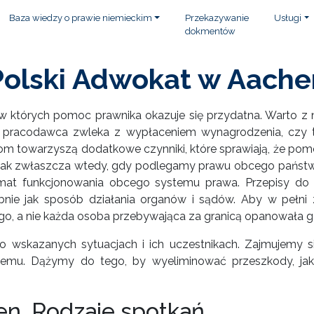
Baza wiedzy o prawie niemieckim
Przekazywanie
Usługi
dokmentów
Polski Adwokat w Aache
w których pomoc prawnika okazuje się przydatna. Warto z n
pracodawca zwleka z wypłaceniem wynagrodzenia, czy t
m towarzyszą dodatkowe czynniki, które sprawiają, że pomo
się tak zwłaszcza wtedy, gdy podlegamy prawu obcego państ
at funkcjonowania obcego systemu prawa. Przepisy do n
nie jak sposób działania organów i sądów. Aby w pełni z
go, a nie każda osoba przebywająca za granicą opanowała 
ą o wskazanych sytuacjach i ich uczestnikach. Zajmujemy 
emu. Dążymy do tego, by wyeliminować przeszkody, jakie
en. Rodzaje spotkań